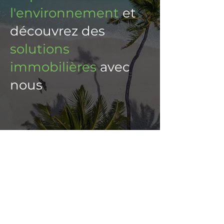
l'environnement
et
découvrez des
solutions
immobilières
avec
nous
Rencontrez Dev
Fort d'une expérience dans le domaine
de la construction, par sens du devoir,
Dev a rejoint la Garde côtière nationale
de l'île Maurice.
Après 25 années de
service dévoué et après avoir été